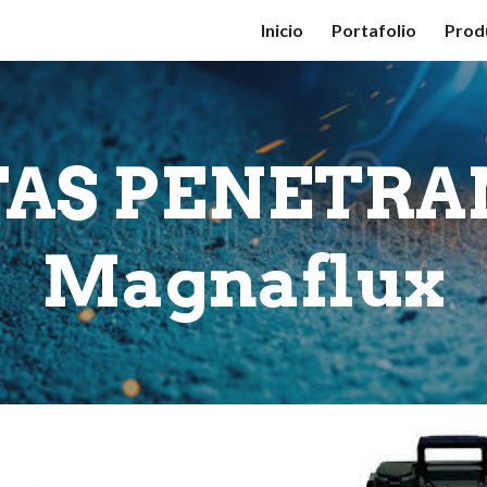
Inicio
Portafolio
Prod
ip to main content
Skip to navigat
TAS PENETRA
Magnaflux