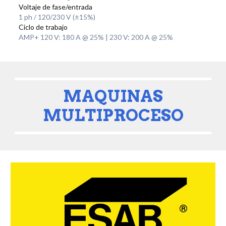
Voltaje de fase/entrada
1 ph / 120/230 V (±15%)
Ciclo de trabajo
AMP+ 120 V: 180 A @ 25% | 230 V: 200 A @ 25%
MAQUINAS
MULTIPROCESO